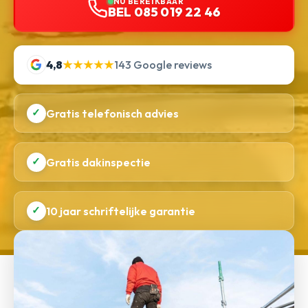
NU BEREIKBAAR
BEL 085 019 22 46
4,8
★★★★★
143 Google reviews
✓
Gratis telefonisch advies
✓
Gratis dakinspectie
✓
10 jaar schriftelijke garantie