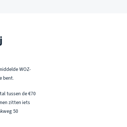
j
gemiddelde WOZ-
e bent.
al tussen de €70
nen zitten iets
pakweg 50