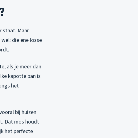
?
r staat. Maar
 wel: die ene losse
rdt.
e, als je meer dan
elke kapotte pan is
angs het
ooral bij huizen
gt. Dat mos houdt
jk het perfecte