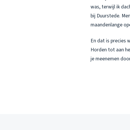
was, terwijl ik da
bij Duurstede. Me
maandenlange oper
En dat is precies 
Horden tot aan het
je meenemen door h