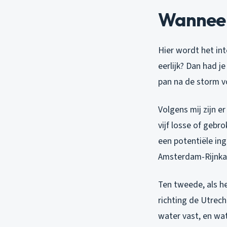
Wanneer
Hier wordt het in
eerlijk? Dan had j
pan na de storm v
Volgens mij zijn 
vijf losse of gebr
een potentiële in
Amsterdam-Rijnkan
Ten tweede, als he
richting de Utrec
water vast, en wat