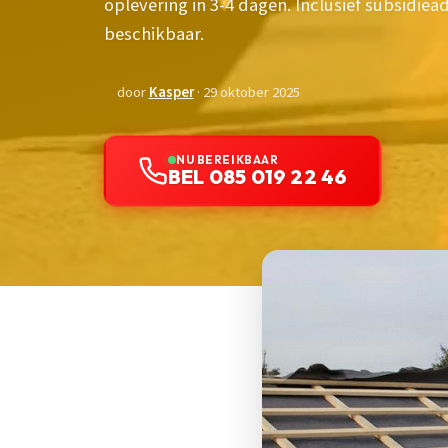
oplevering in 3-4 dagen. Inclusief subsidieadv
beschikbaar.
door
Kasper
· 29 oktober 2025
NU BEREIKBAAR
BEL 085 019 22 46