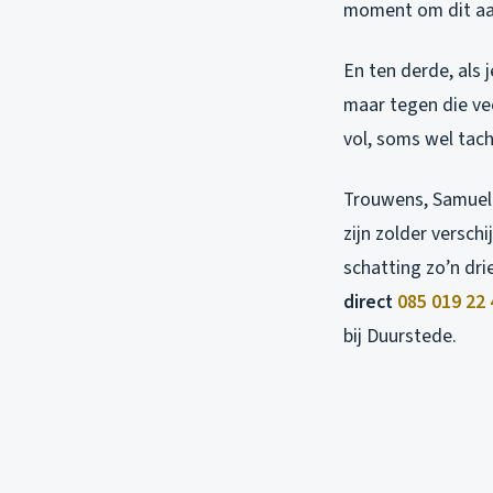
moment om dit aan
En ten derde, als 
maar tegen die vee
vol, soms wel tac
Trouwens, Samuel 
zijn zolder versc
schatting zo’n dr
direct
085 019 22 
bij Duurstede.