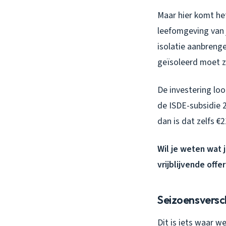
Maar hier komt het
leefomgeving van 
isolatie aanbreng
geïsoleerd moet zi
De investering loo
de ISDE-subsidie 2
dan is dat zelfs €
Wil je weten wat 
vrijblijvende offe
Seizoensverschi
Dit is iets waar w