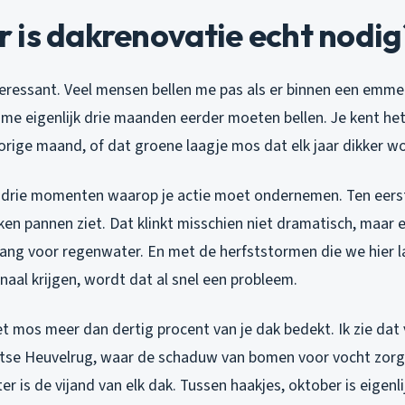
 is dakrenovatie echt nodig
teressant. Veel mensen bellen me pas als er binnen een emme
e me eigenlijk drie maanden eerder moeten bellen. Je kent het
orige maand, of dat groene laagje mos dat elk jaar dikker wo
er drie momenten waarop je actie moet ondernemen. Ten eerst
oken pannen ziet. Dat klinkt misschien niet dramatisch, maar 
gang voor regenwater. En met de herfststormen die we hier l
aal krijgen, wordt dat al snel een probleem.
t mos meer dan dertig procent van je dak bedekt. Ik zie dat v
htse Heuvelrug, waar de schaduw van bomen voor vocht zor
er is de vijand van elk dak. Tussen haakjes, oktober is eigenli