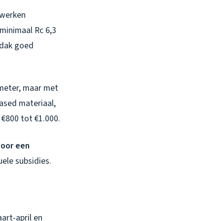
uwwerken
minimaal Rc 6,3
 dak goed
 meter, maar met
based materiaal,
 €800 tot €1.000.
oor een
uele subsidies.
art-april en