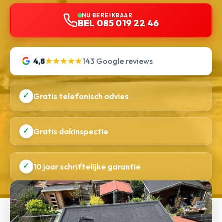
NU BEREIKBAAR
BEL 085 019 22 46
4,8
★★★★★
143 Google reviews
✓
Gratis telefonisch advies
✓
Gratis dakinspectie
✓
10 jaar schriftelijke garantie