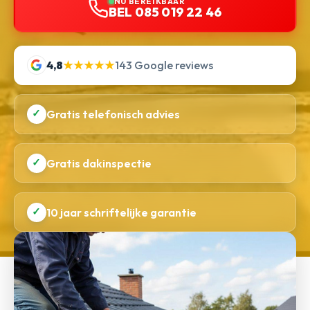
NU BEREIKBAAR
BEL 085 019 22 46
4,8
★★★★★
143 Google reviews
✓
Gratis telefonisch advies
✓
Gratis dakinspectie
✓
10 jaar schriftelijke garantie