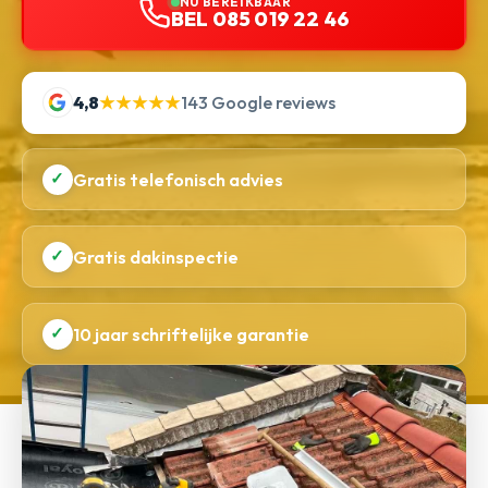
NU BEREIKBAAR
BEL 085 019 22 46
4,8
★★★★★
143 Google reviews
✓
Gratis telefonisch advies
✓
Gratis dakinspectie
✓
10 jaar schriftelijke garantie