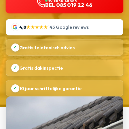
NU BEREIKBAAR
BEL 085 019 22 46
4,8
★★★★★
143 Google reviews
✓
Gratis telefonisch advies
✓
Gratis dakinspectie
✓
10 jaar schriftelijke garantie