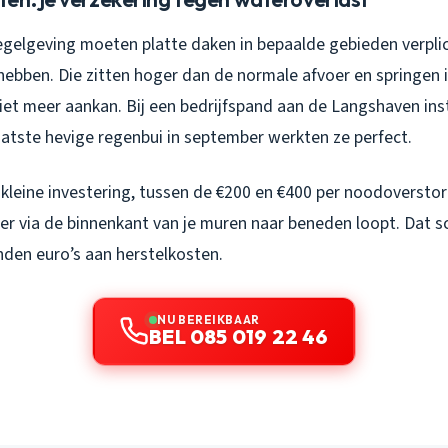
egelgeving moeten platte daken in bepaalde gebieden verpli
ebben. Die zitten hoger dan de normale afvoer en springen i
iet meer aankan. Bij een bedrijfspand aan de Langshaven ins
aatste hevige regenbui in september werkten ze perfect.
f kleine investering, tussen de €200 en €400 per noodoverstor
r via de binnenkant van je muren naar beneden loopt. Dat sc
nden euro’s aan herstelkosten.
NU BEREIKBAAR
BEL 085 019 22 46