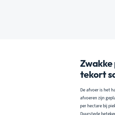
Zwakke 
tekort s
De afvoer is het ha
afvoeren zijn gepl
per hectare bij pi
Duurstede betekent