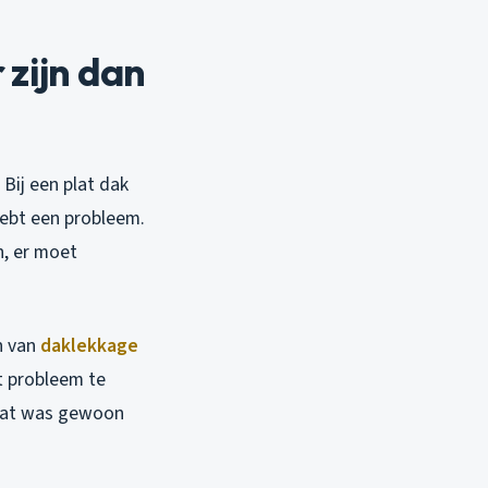
zijn dan
Bij een plat dak
hebt een probleem.
n, er moet
n van
daklekkage
t probleem te
? Dat was gewoon