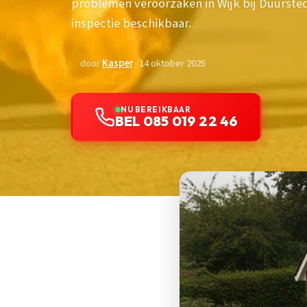
problemen veroorzaken in Wijk bij Duursted
inspectie beschikbaar.
door
Kasper
· 14 oktober 2025
NU BEREIKBAAR
BEL 085 019 22 46