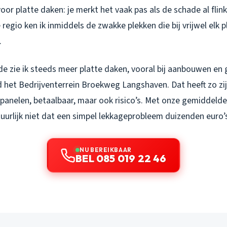
voor platte daken: je merkt het vaak pas als de schade al flink i
regio ken ik inmiddels de zwakke plekken die bij vrijwel elk p
.
ede zie ik steeds meer platte daken, vooral bij aanbouwen en 
d het Bedrijventerrein Broekweg Langshaven. Dat heeft zo zi
panelen, betaalbaar, maar ook risico’s. Met onze gemiddel
tuurlijk niet dat een simpel lekkageprobleem duizenden euro’
NU BEREIKBAAR
BEL 085 019 22 46