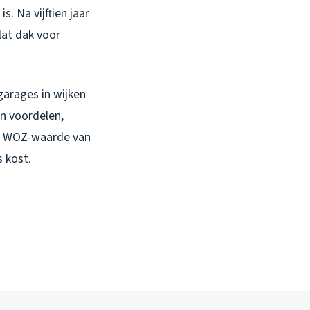
s. Na vijftien jaar
lat dak voor
garages in wijken
jn voordelen,
de WOZ-waarde van
s kost.