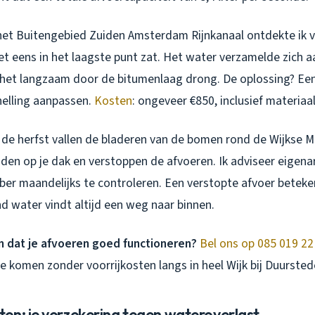
 het Buitengebied Zuiden Amsterdam Rijnkanaal ontdekte ik 
et eens in het laagste punt zat. Het water verzamelde zich 
 het langzaam door de bitumenlaag drong. De oplossing? Een
elling aanpassen.
Kosten
: ongeveer €850, inclusief materiaal
n de herfst vallen de bladeren van de bomen rond de Wijkse Mo
den op je dak en verstoppen de afvoeren. Ik adviseer eigenar
er maandelijks te controleren. Een verstopte afvoer beteke
nd water vindt altijd een weg naar binnen.
n dat je afvoeren goed functioneren?
Bel ons op 085 019 22
we komen zonder voorrijkosten langs in heel Wijk bij Duursted
en: je verzekering tegen wateroverlast