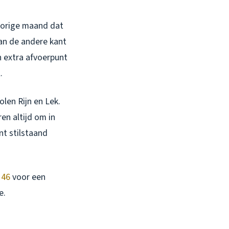
vorige maand dat
aan de andere kant
 extra afvoerpunt
.
len Rijn en Lek.
en altijd om in
nt stilstaand
 46
voor een
e.