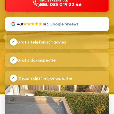
NU BEREIKBAAR
BEL 085 019 22 46
4,8
★★★★★
143 Google reviews
✓
Gratis telefonisch advies
✓
Gratis dakinspectie
✓
10 jaar schriftelijke garantie